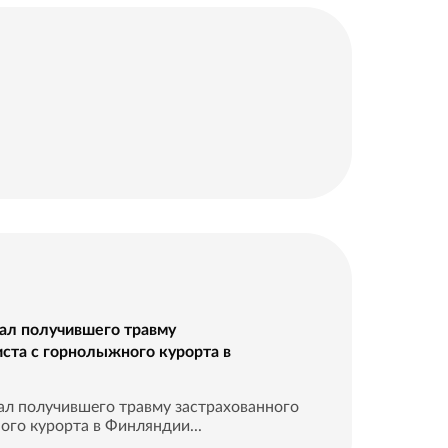
ал получившего травму
иста с горнолыжного курорта в
л получившего травму застрахованного
ого курорта в Финляндии...