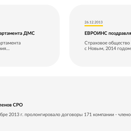
26.12.2013
партамента ДМС
ЕВРОИНС поздравляе
артамента
Страховое общество
ия...
с Новым, 2014 годом
ленов СРО
ре 2013 г. пролонгировало договоры 171 компании - члено