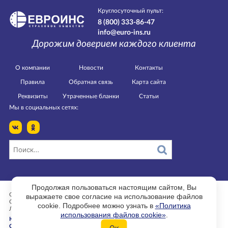
Круглосуточный пульт:
8 (800) 333-86-47
info@euro-ins.ru
Дорожим доверием каждого клиента
О компании
Новости
Контакты
Правила
Обратная связь
Карта сайта
Реквизиты
Утраченные бланки
Статьи
Мы в социальных сетях:
Продолжая пользоваться настоящим сайтом, Вы
выражаете свое согласие на использование файлов
Страница изменена 30.11.2021 в 08:28.
ООО РСО «ЕВРОИНС».
cookie. Подробнее можно узнать в
«Политика
Лицензии ЦБ РФ СЛ № 3954, СИ № 3954, ОС № 3954-03, ПС № 3954
использования файлов cookie»
.
Конфидециальность
Ок
Служба контроля