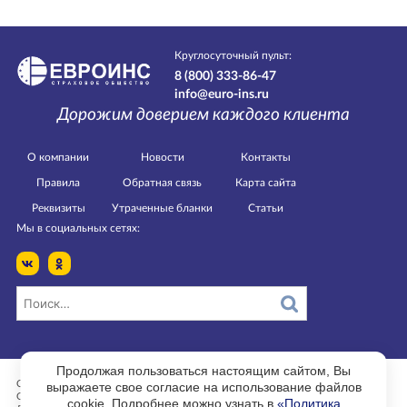
Круглосуточный пульт:
8 (800) 333-86-47
info@euro-ins.ru
Дорожим доверием каждого клиента
О компании
Новости
Контакты
Правила
Обратная связь
Карта сайта
Реквизиты
Утраченные бланки
Статьи
Мы в социальных сетях:
Продолжая пользоваться настоящим сайтом, Вы
выражаете свое согласие на использование файлов
Страница изменена 30.11.2021 в 08:28.
ООО РСО «ЕВРОИНС».
cookie. Подробнее можно узнать в
«Политика