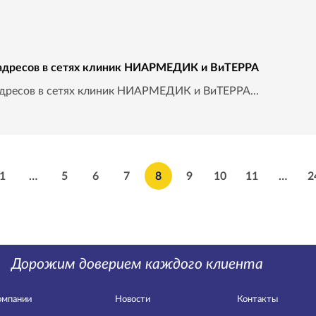
адресов в сетях клиник НИАРМЕДИК и ВиТЕРРА
ресов в сетях клиник НИАРМЕДИК и ВиТЕРРА...
1
…
5
6
7
8
9
10
11
…
2
Дорожим доверием каждого клиента
омпании
Новости
Контакты