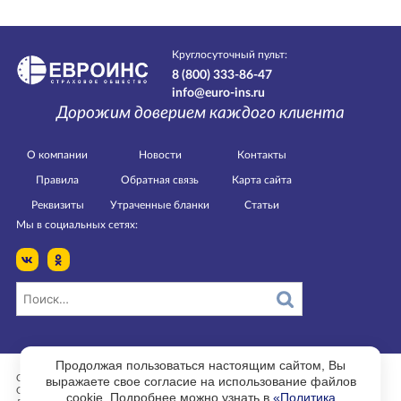
Круглосуточный пульт:
8 (800) 333-86-47
info@euro-ins.ru
Дорожим доверием каждого клиента
О компании
Новости
Контакты
Правила
Обратная связь
Карта сайта
Реквизиты
Утраченные бланки
Статьи
Мы в социальных сетях:
Продолжая пользоваться настоящим сайтом, Вы
выражаете свое согласие на использование файлов
Страница изменена 27.02.2020 в 18:29.
ООО РСО «ЕВРОИНС».
cookie. Подробнее можно узнать в
«Политика