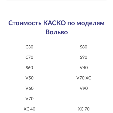
Стоимость КАСКО по моделям
Вольво
С30
S80
С70
S90
S60
V40
V50
V70 XC
V60
V90
V70
XC 40
XC 70