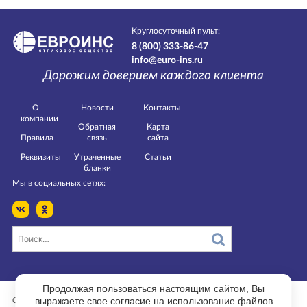
Круглосуточный пульт:
8 (800) 333-86-47
info@euro-ins.ru
Дорожим доверием каждого клиента
О
Новости
Контакты
компании
Обратная
Карта
Правила
связь
сайта
Реквизиты
Утраченные
Статьи
бланки
Мы в социальных сетях:
Продолжая пользоваться настоящим сайтом, Вы
выражаете свое согласие на использование файлов
Страница изменена 15.03.2022 в 09:09.