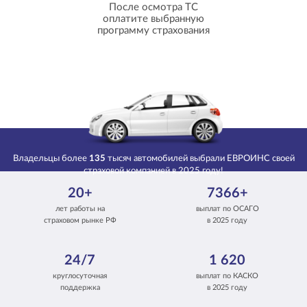
После осмотра ТС
оплатите выбранную
программу страхования
Владельцы более
135
тысяч автомобилей выбрали ЕВРОИНС своей
страховой компанией в 2025 году!
20+
7366+
лет работы на
выплат по ОСАГО
страховом рынке РФ
в 2025 году
24/7
1 620
круглосуточная
выплат по КАСКО
поддержка
в 2025 году