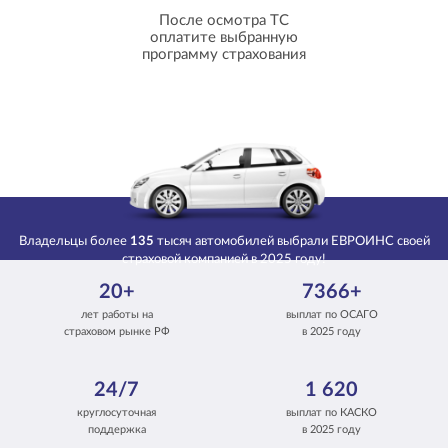
После осмотра ТС
оплатите выбранную
программу страхования
Владельцы более
135
тысяч автомобилей выбрали ЕВРОИНС своей
страховой компанией в 2025 году!
20+
7366+
лет работы на
выплат по ОСАГО
страховом рынке РФ
в 2025 году
24/7
1 620
круглосуточная
выплат по КАСКО
поддержка
в 2025 году