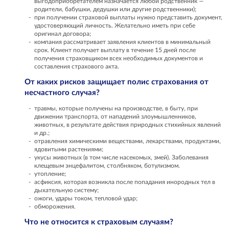
выгодоприобретателем назначается любой родственник —
родители, бабушки, дедушки или другие родственники);
при получении страховой выплаты нужно представить документ,
удостоверяющий личность. Желательно иметь при себе
оригинал договора;
компания рассматривает заявления клиентов в минимальный
срок. Клиент получает выплату в течение 15 дней после
получения страховщиком всех необходимых документов и
составления страхового акта.
От каких рисков защищает полис страхования от
несчастного случая?
травмы, которые получены на производстве, в быту, при
движении транспорта, от нападений злоумышленников,
животных, в результате действия природных стихийных явлений
и др.;
отравления химическими веществами, лекарствами, продуктами,
ядовитыми растениями;
укусы животных (в том числе насекомых, змей). Заболевания
клещевым энцефалитом, столбняком, ботулизмом.
утопление;
асфиксия, которая возникла после попадания инородных тел в
дыхательную систему;
ожоги, удары током, тепловой удар;
обморожения.
Что не относится к страховым случаям?