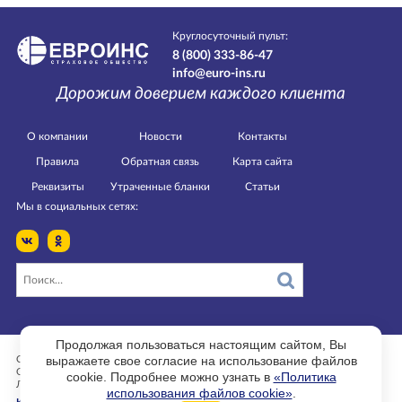
Круглосуточный пульт:
8 (800) 333-86-47
info@euro-ins.ru
Дорожим доверием каждого клиента
О компании
Новости
Контакты
Правила
Обратная связь
Карта сайта
Реквизиты
Утраченные бланки
Статьи
Мы в социальных сетях:
Продолжая пользоваться настоящим сайтом, Вы
выражаете свое согласие на использование файлов
Страница изменена 27.11.2024 в 12:31.
ООО РСО «ЕВРОИНС».
cookie. Подробнее можно узнать в
«Политика
Лицензии ЦБ РФ СЛ № 3954, СИ № 3954, ОС № 3954-03, ПС № 3954
использования файлов cookie»
.