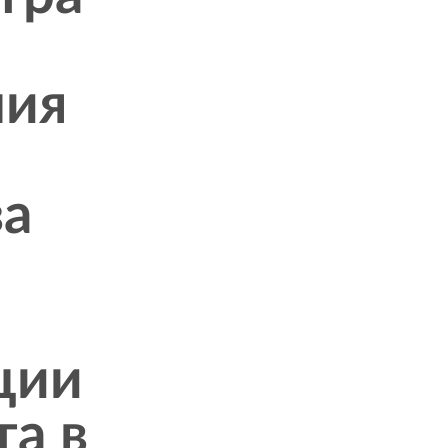
ния
за
ции
та в