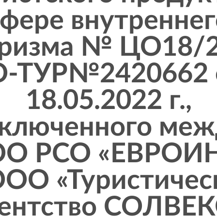
сфере внутреннег
ризма № ЦО18/
О-ТУР№2420662 
18.05.2022 г.,
аключенного меж
О РСО «ЕВРОИ
ООО «Туристичес
гентство СОЛВЕК