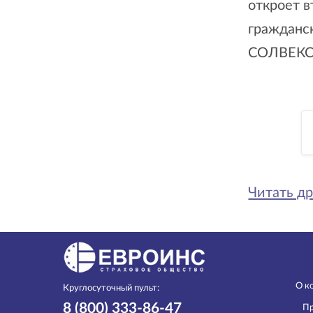
откроет в
гражданс
СОЛВЕКС
Читать др
О к
Круглосуточный пульт:
8 (800) 333-86-47
Пр