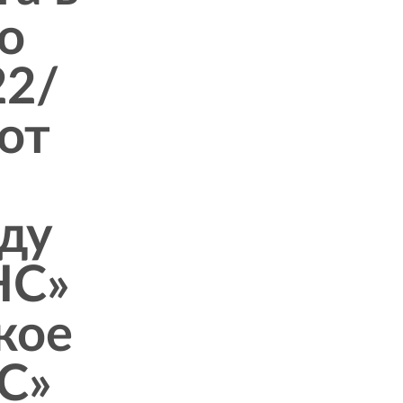
о
22/
от
ду
НС»
кое
С»