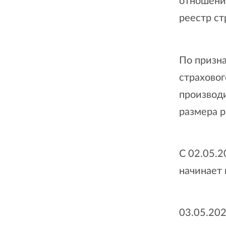
отношении
реестр ст
По призн
страхово
производи
размера р
С 02.05.
начинает
03.05.20