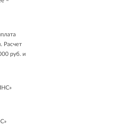
ее –
ыплата
. Расчет
000 руб. и
ИНС»
НС»