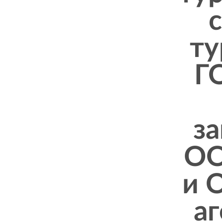
ту
Г
з
ОО
и 
а