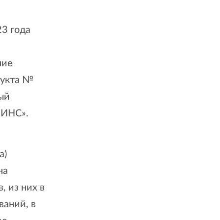
3 года
ние
дукта №
ый
ОИНС».
а)
на
, из них в
ваний, в