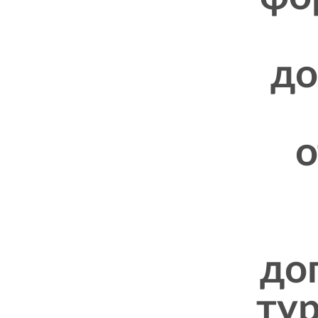
до
о
до
тур