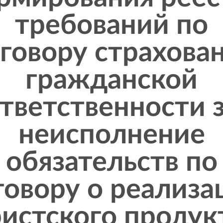
требований по
говору страхова
гражданской
тветственности 
неисполнение
обязательств по
говору о реализа
истского продук