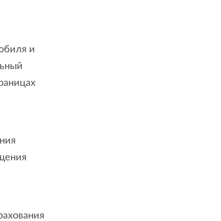
мобиля и
льный
раницах
ения
ещения
рахования