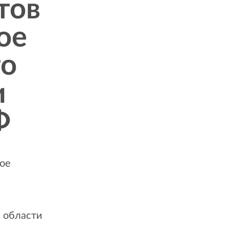
тов
ое
го
и
Ф
вое
в области