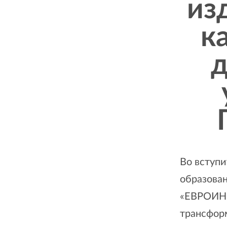
из
к
д
Во вступ
образова
«ЕВРОИ
трансфор