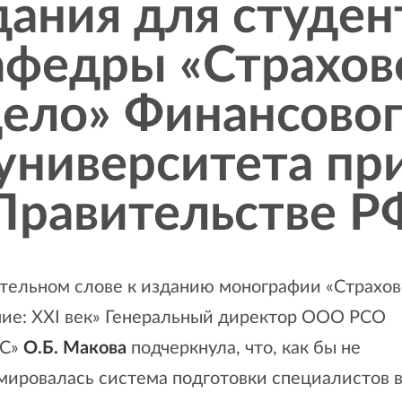
дания для студен
афедры «Страхов
ело» Финансово
университета пр
Правительстве Р
ительном слове к изданию монографии «Страхо
ние: XXI век» Генеральный директор ООО РСО
НС»
О.Б. Макова
подчеркнула, что, как бы не
мировалась система подготовки специалистов 