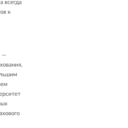
а всегда
ов к
, —
хования,
ольшим
аем
ерситет
ных
ахового