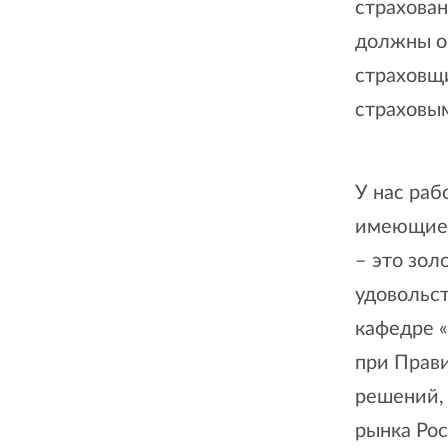
страхован
должны о
страховщ
страховы
У нас раб
имеющие 
– это зо
удовольс
кафедре 
при Прав
решений,
рынка Рос