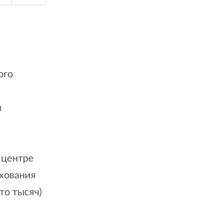
ого
м
 центре
ахования
то тысяч)