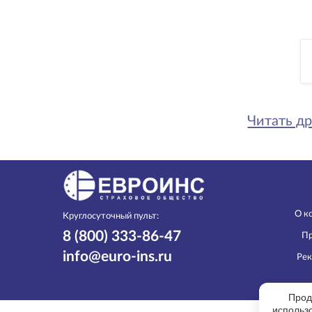
Читать др
О к
Круглосуточный пульт:
8 (800) 333-86-47
Пр
info@euro-ins.ru
Рек
Прод
использ