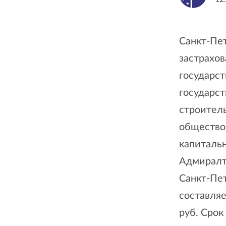
Санкт-Пе
застрахов
государст
государс
строител
общество
капитальн
Адмиралте
Санкт-Пет
составляе
руб. Срок