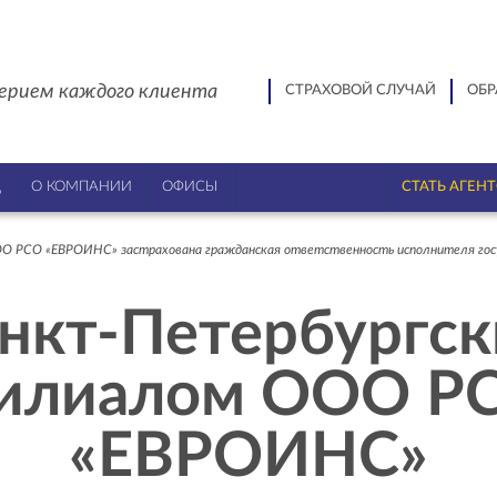
ерием каждого клиента
СТРАХОВОЙ СЛУЧАЙ
ОБР
Ц
О КОМПАНИИ
ОФИСЫ
СТАТЬ АГЕН
О РСО «ЕВРОИНС» застрахована гражданская ответственность исполнителя гос
нкт-Петербургс
илиалом ООО Р
«ЕВРОИНС»