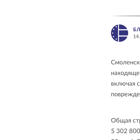
Б
14
Смоленск
находяще
включая с
поврежден
Общая ст
5 302 800