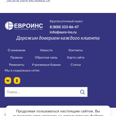
Читать другие новости
Круглосуточный пульт:
8 (800) 333-86-47
info@euro-ins.ru
Дорожим доверием каждого клиента
О компании
Новости
Контакты
Правила
Обратная связь
Карта сайта
Реквизиты
Утраченные бланки
Статьи
Мы в социальных сетях:
Продолжая пользоваться настоящим сайтом, Вы
выражаете свое согласие на использование файлов
Страница изменена 21.09.2021 в 11:34.