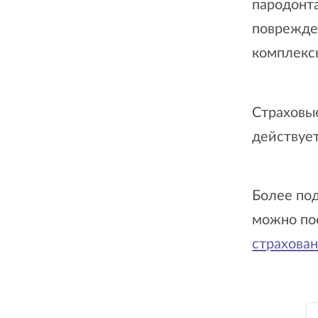
пародонта
поврежден
комплекс
Страховы
действует
Более по
можно по
страхова