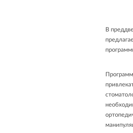
В преддв
предлага
программ
Программ
привлека
стоматол
необходим
ортопеди
манипуляц