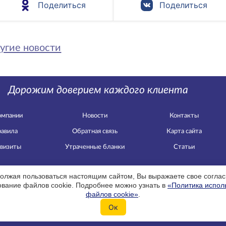
Поделиться
Поделиться
угие новости
Дорожим доверием каждого клиента
омпании
Новости
Контакты
авила
Обратная связь
Карта сайта
визиты
Утраченные бланки
Статьи
олжая пользоваться настоящим сайтом, Вы выражаете свое соглас
ование файлов cookie. Подробнее можно узнать в
«Политика испол
файлов cookie»
.
 «ЕВРОИНС».
 ЦБ РФ СЛ № 3954, СИ № 3954, ОС № 3954-03, ПС № 3954
Ок