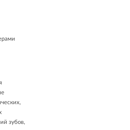
ерами
я
ие
ических,
х
ий зубов,