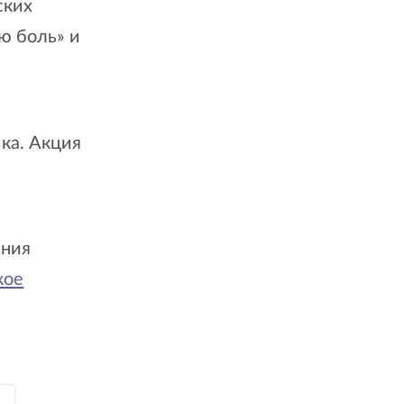
ских
ю боль» и
ка. Акция
ания
кое